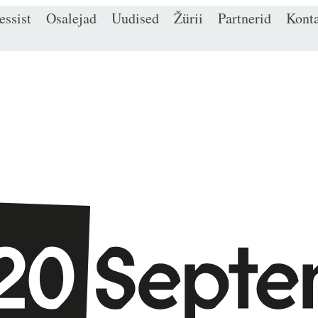
ssist
Osalejad
Uudised
Žürii
Partnerid
Kont