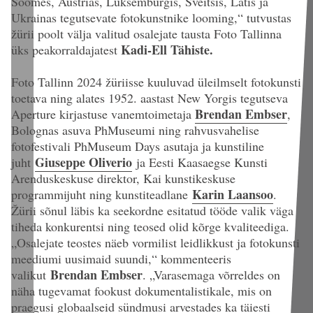
Soomes, Austrias, Luksemburgis, Šveitsis, Lätis ja
Ukrainas tegutsevate fotokunstnike looming,“ tutvustas
žürii poolt välja valitud osalejate tausta Foto Tallinna
Kadi-Ell Tähiste.
üks peakorraldajatest
Foto Tallinn 2024 žüriisse kuuluvad üleilmselt fotokunsti
toetava ning alates 1952. aastast New Yorgis tegutseva
Brendan Embser
Aperture kirjastuse vanemtoimetaja
,
Bolognas asuva PhMuseumi ning rahvusvahelise
fotofestivali PhMuseum Days asutaja ja kunstiline
Giuseppe Oliverio
juht
ja Eesti Kaasaegse Kunsti
Arenduskeskuse direktor, Kai kunstikeskuse
Karin Laansoo
programmijuht ning kunstiteadlane
.
Žürii sõnul läbis ka seekordne esitatud tööde valik väga
tiheda konkurentsi ning teosed olid kõrge kvaliteediga.
„Osalejate teostes näeb vormilist leidlikkust ja fotokunsti
meediumi uusimaid suundi,“ kommenteeris
Brendan Embser
valikut
. „Varasemaga võrreldes on
näha tugevamat fookust dokumentalistikale, mis on
praegusi globaalseid sündmusi arvestades ka täiesti