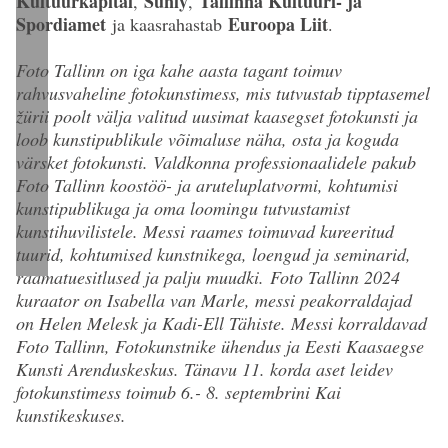
Kultuurkapital
Sunly
Tallinna Kultuuri- ja
,
,
Spordiamet
Euroopa Liit
ja kaasrahastab
.
Foto Tallinn on iga kahe aasta tagant toimuv
rahvusvaheline fotokunstimess, mis tutvustab tipptasemel
žürii poolt välja valitud uusimat kaasegset fotokunsti ja
loob kunstipublikule võimaluse näha, osta ja koguda
värsket fotokunsti. Valdkonna professionaalidele pakub
Foto Tallinn koostöö- ja aruteluplatvormi, kohtumisi
kunstipublikuga ja oma loomingu tutvustamist
kunstihuvilistele. Messi raames toimuvad kureeritud
tuurid, kohtumised kunstnikega, loengud ja seminarid,
raamatuesitlused ja palju muudki.
Foto Tallinn 2024
kuraator on Isabella van Marle, messi peakorraldajad
on Helen Melesk ja Kadi-Ell Tähiste. Messi korraldavad
Foto Tallinn, Fotokunstnike ühendus ja Eesti Kaasaegse
Kunsti Arenduskeskus. Tänavu 11. korda aset leidev
fotokunstimess toimub 6.- 8. septembrini Kai
kunstikeskuses.