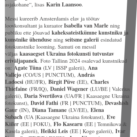
Karin Laansoo
asjakohane“, lisas
.
Messi kureerib Amsterdamis elav ja töötav
Isabella van Marle
loovkonsultant ja kuraator
ning
kaheksateistkümne kunstniku ja
publiku ette jõuavad
kunstnike ühenduse
seitsme galerii
ning
esindatud
fotokunstnike looming. Samuti on messil
kaasaegset Ukraina fotokunsti tutvustav
väljas
eriväljapanek
. Foto Tallinn 2024 osalevad kunstnikud
Agate Tūna
Ana
on:
(LV | ISSP galerii),
Vallejo
András
(CO/US | PUNCTUM),
Ladocsi
Birgit Püve
Charles
(HU/FR),
(EE),
Thiefaine
Daniel Wagener
(FR/IQ),
(LU/BE | Valerius
Daria Svertilova
galerii),
(UA/FR | Kaasaegne Ukraina
David Fathi
Devashish
fotokunst),
(FR | PUNCTUM),
Gaur
Diana Tamane
Elena
(IN),
(LV/EE),
Subach
Eve
(UA |Kaasaegne Ukraina fotokunst),
Kiiler
Flo Kasearu
(EE | FOKU),
(EE | Temnikova &
Heikki Leis
Ivar
Kasela galerii),
(EE | Kogo galerii),