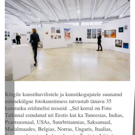
Kõigile kunstihuvilistele ja kunstikogujatele suunatud
mitmekülgne fotokunstimess tutvustab tänavu 35
kunstniku eriilmelisi teoseid. „Sel korral on Foto
Tallinnal esindatud nii Eestis kui ka Tuneesias, Indias,
Prantsusmaal, USAs, Suurbritannias, Saksamaal,
Madalmaades, Belgias, Norras, Ungaris, Itaalias,