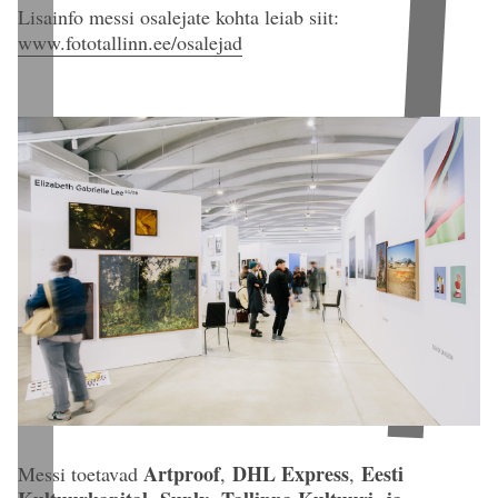
Lisainfo messi osalejate kohta leiab siit:
www.fototallinn.ee/osalejad
Artproof
DHL Express
Eesti
Messi toetavad
,
,