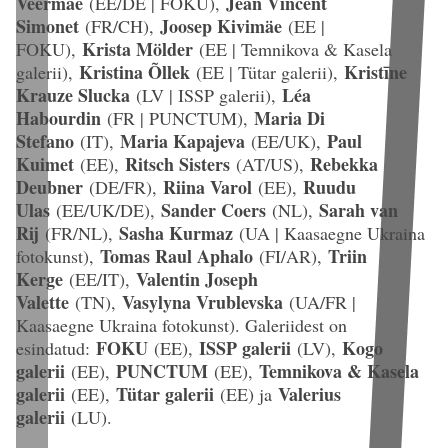
Veermäe
Jean Vincent
(EE/DE | FOKU),
Simonet
Joosep Kivimäe
(FR/CH),
(EE |
Krista Mölder
FOKU),
(EE | Temnikova & Kasela
Kristina Õllek
Kristīne
galerii),
(EE | Tütar galerii),
Krauze Slucka
Léa
(LV | ISSP galerii),
Habourdin
Maria Di
(FR | PUNCTUM),
Stefano
Maria Kapajeva
Paul
(IT),
(EE/UK),
Kuimet
Ritsch Sisters
Rebekka
(EE),
(AT/US),
Deubner
Riina Varol
Ruudu
(DE/FR),
(EE),
Ulas
Sander Coers
Sarah van
(EE/UK/DE),
(NL),
Rij
Sasha Kurmaz
(FR/NL),
(UA | Kaasaegne Ukraina
Tomas Raul Aphalo
Triin
fotokunst),
(FI/AR),
Kerge
Valentin Joseph
(EE/IT),
Valette
Vasylyna Vrublevska
(TN),
(UA/FR |
Kaasaegne Ukraina fotokunst). Galeriidest on
FOKU
ISSP galerii
Kogo
esindatud:
(EE),
(LV),
galerii
PUNCTUM
Temnikova & Kasela
(EE),
(EE),
galerii
Tütar galerii
Valerius
(EE),
(EE) ja
galerii
(LU).