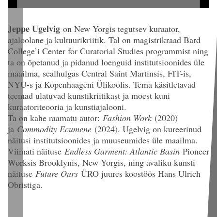
Jeppe Ugelvig
on New Yorgis tegutsev kuraator,
ajaloolane ja kultuurikriitik. Tal on magistrikraad Bard
College’i Center for Curatorial Studies programmist ning
ta on õpetanud ja pidanud loenguid institutsioonides üle
maailma, sealhulgas Central Saint Martinsis, FIT-is,
NYU-s ja Kopenhaageni Ülikoolis. Tema käsitletavad
teemad ulatuvad kunstikriitikast ja moest kuni
kuraatoriteooria ja kunstiajalooni.
Ta on kahe raamatu autor:
Fashion Work
(2020)
ja
Commodity Ecumene
(2024). Ugelvig on kureerinud
näitusi institutsioonides ja muuseumides üle maailma.
Viimati näituse
Endless Garment: Atlantic Basin
Pioneer
Worksis Brooklynis, New Yorgis, ning avaliku kunsti
näituse
Future Ours
ÜRO juures koostöös Hans Ulrich
Obristiga.