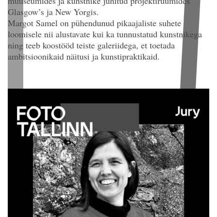
muuseumides ja kunstnike juhitud projektiruumides
Glasgow’s ja New Yorgis.
Margot Samel on pühendunud pikaajaliste suhete
loomisele nii alustavate kui ka tunnustatud kunstnikega
ning teeb koostööd teiste galeriidega, et toetada
ambitsioonikaid näitusi ja kunstipraktikaid.