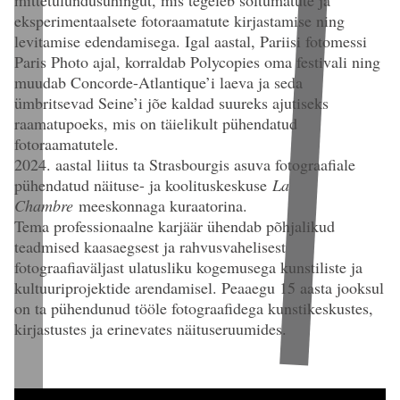
eksperimentaalsete fotoraamatute kirjastamise ning
levitamise edendamisega. Igal aastal, Pariisi fotomessi
Paris Photo ajal, korraldab Polycopies oma festivali ning
muudab Concorde-Atlantique’i laeva ja seda
ümbritsevad Seine’i jõe kaldad suureks ajutiseks
raamatupoeks, mis on täielikult pühendatud
fotoraamatutele.
2024. aastal liitus ta Strasbourgis asuva fotograafiale
pühendatud näituse- ja koolituskeskuse
La
Chambre
meeskonnaga kuraatorina.
Tema professionaalne karjäär ühendab põhjalikud
teadmised kaasaegsest ja rahvusvahelisest
fotograafiaväljast ulatusliku kogemusega kunstiliste ja
kultuuriprojektide arendamisel. Peaaegu 15 aasta jooksul
on ta pühendunud tööle fotograafidega kunstikeskustes,
kirjastustes ja erinevates näituseruumides.