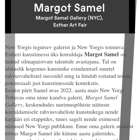
New Yorgis tegutsev galerist ja New Yorgis toimuva
Margot Samel
Estheri kunstimessi üks korraldaja
on
tuntud silmapaistvate talentide avastajana. Tal on
ulatuslik kogemus kunstnike esindamisel suurtel
rahvusvahelistel messidel ning ta hindab esitatud teoste
potentsiaali just kunstimesside kontekstis.
Eestist pärit Samel avas 2022. aasta mais New Yorgi
Tribecas oma nime kandva galerii,
Margot Samel
Gallery
, keskendudes uurimuspõhiste näituste
korraldamisele rahvusvaheliste kunstnikega nende
karjääri eri etappides, tuues sageli nende esimesed
näitused New Yorgi publikuni. Enne oma galerii avamist
töötas Margot Samel üle kümne aasta galeriides,