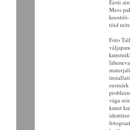
Eesti ai
Mess pak
koostöö-
töid mit
Foto Tal
väljapan
kunstnik
läheneva
materjal
installat
eesmärk 
probleem
väga eri
kunst ku
identite
fotograa