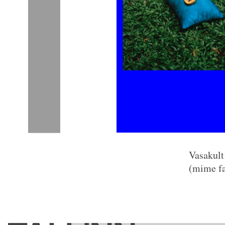
Vasakult
(mime fa