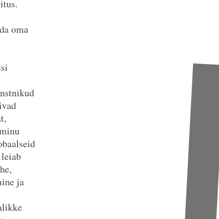
itus.
ada oma
si
unstnikud
rivad
t,
i minu
obaalseid
 leiab
he,
ine ja
alikke