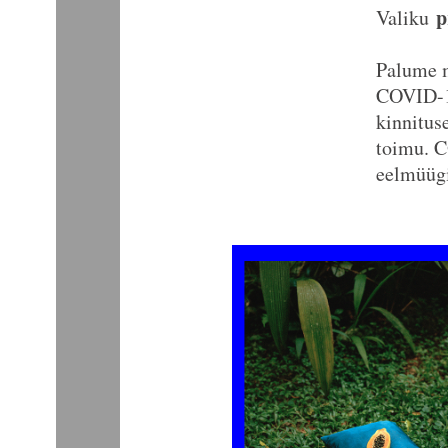
pr
Valiku
Palume m
COVID-19
kinnitus
toimu. C
eelmüügis