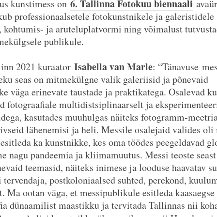
6. Tallinna Fotokuu biennaali
nus kunstimess on
avaür
ub professionaalsetele fotokunstnikele ja galeristidele
, kohtumis- ja aruteluplatvormi ning võimalust tutvust
mekülgsele publikule.
Isabella van Marle
linn 2021 kuraator
: “Tänavuse mes
eku seas on mitmekülgne valik galeriisid ja põnevaid
ke väga erinevate taustade ja praktikatega. Osalevad k
d fotograafiale multidistsiplinaarselt ja eksperimentee
idega, kasutades muuhulgas näiteks fotogramm-meetria
iivseid lähenemisi ja heli. Messile osalejaid valides ol
esitleda ka kunstnikke, kes oma töödes peegeldavad gl
e nagu pandeemia ja kliimamuutus. Messi teoste seast
nevaid teemasid, näiteks inimese ja looduse haavatav su
i tervendaja, postkoloniaalsed suhted, perekond, kuulum
et. Ma ootan väga, et messipublikule esitleda kaasaegse
fia dünaamilist maastikku ja tervitada Tallinnas nii koh