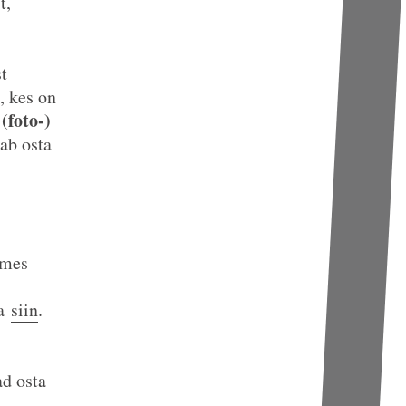
t,
t
, kes on
(foto-)
aab osta
lmes
da
siin
.
ad osta