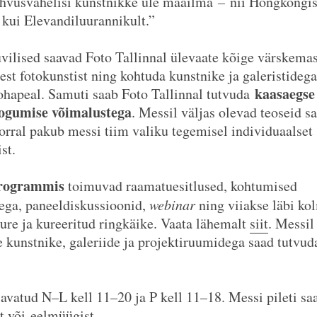
ahvusvahelisi kunstnikke üle maailma
–
nii Hongkongis
kui Elevandiluurannikult.”
vilised saavad Foto Tallinnal ülevaate kõige värskemas
est fotokunstist ning kohtuda kunstnike ja galeristidega
kaasaegse 
ohapeal. Samuti saab Foto Tallinnal tutvuda
kogumise võimalustega
. Messil väljas olevad teoseid s
korral pakub messi tiim valiku tegemisel individuaalset
st.
rogrammis
toimuvad raamatuesitlused, kohtumised
ega, paneeldiskussioonid,
webinar
ning viiakse läbi ko
uure ja kureeritud ringkäike. Vaata lähemalt
siit
. Messil
e kunstnike, galeriide ja projektiruumidega saad tutvu
avatud N–L kell 11–20 ja P kell 11–18. Messi pileti sa
t või
eelmüügist
.