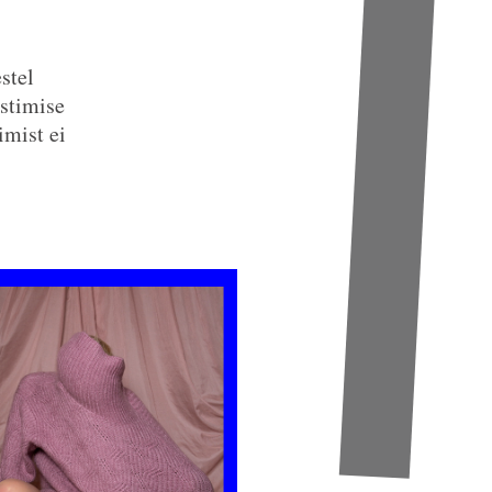
stel
estimise
imist ei