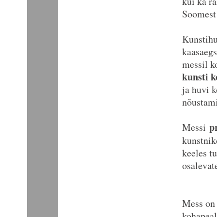
kui ka r
Soomest 
Kunstihu
kaasaegs
messil k
kunsti 
ja huvi 
nõustami
p
Messi
kunstnik
keeles t
osalevat
Mess on 
kohapeal