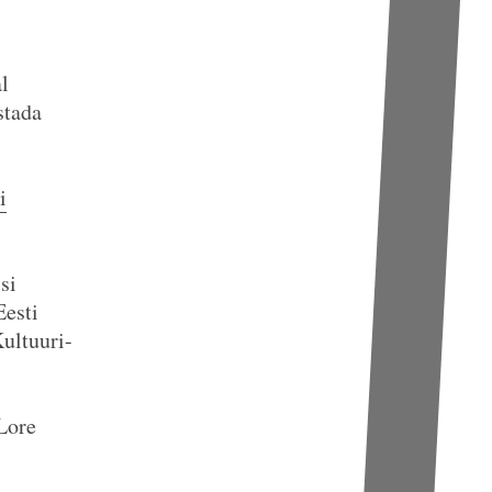
l
stada
i
si
Eesti
ultuuri-
Lore