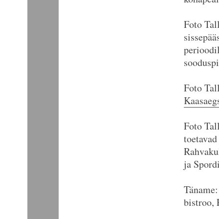
Foto Tal
sissepä
perioodi
sooduspi
Foto Tal
Kaasaeg
Foto Tal
toetavad
Rahvakul
ja Spord
Täname: 
bistroo,