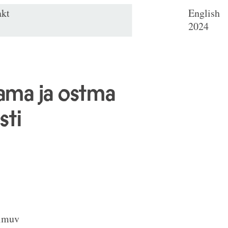
akt
English
2024
tama ja ostma
sti
oimuv