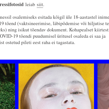
essifotosid
leiab
siit
.
essil osalemiseks esitada kõigil üle 18-aastastel inime
 tõend (vaktsineerimise, läbipõdemise või hiljutise t
eks) ning isikut tõendav dokument. Kohapealset kiirtest
OVID-19 tõendi puudumisel üritusel osaleda ei saa ja
t ostetud pileti eest raha ei tagastata.