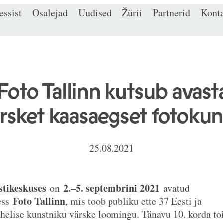
ssist
Osalejad
Uudised
Žürii
Partnerid
Kont
oto Tallinn kutsub avas
rsket kaasaegset fotokun
25.08.2021
stikeskuses
2.–5. septembrini 2021
on
avatud
Foto Tallinn
ess
, mis toob publiku ette 37 Eesti ja
helise kunstniku värske loomingu. Tänavu 10. korda t