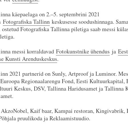
linna käepaelaga on 2.–5. septembrini 2021
äs
Fotografiska Tallinn
keskusesse soodushinnaga. Sama
l ostetud Fotografiska Tallinna piletiga saab messi küla
letiga.
linna messi korraldavad
Fotokunstnike ühendus
ja
Eest
se Kunsti Arenduskeskus
.
linn 2021 partnerid on Sunly, Artproof ja Luminor. Mes
 Euroopa Regionaalarengu Fond, Eesti Kultuurkapital, 
tuuri Keskus, DSV, Tallinna Haridusamet ja Tallinna K
iamet.
AkzoNobel, Kaif baar, Kampai restoran, Kingivabrik, 
 Põhjala pruulikoda ja Reklaamistuudio.