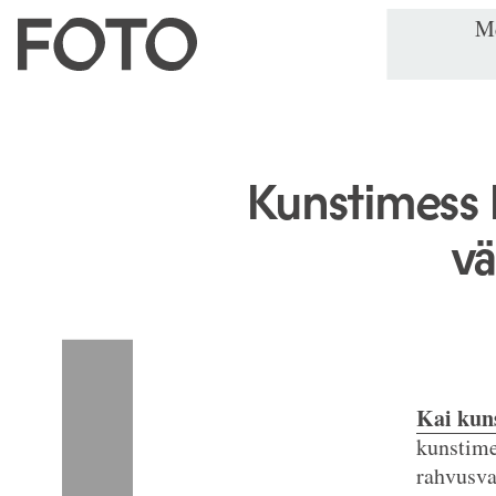
Me
Kunstimess F
vä
Kai kun
kunstim
rahvusva