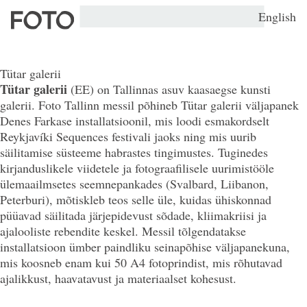
English
Tütar galerii
Tütar galerii
(EE)
on Tallinnas asuv kaasaegse kunsti
galerii. Foto Tallinn messil põhineb Tütar galerii väljapanek
Denes Farkase installatsioonil, mis loodi esmakordselt
Reykjavíki Sequences festivali jaoks ning mis uurib
säilitamise süsteeme habrastes tingimustes. Tuginedes
kirjanduslikele viidetele ja fotograafilisele uurimistööle
ülemaailmsetes seemnepankades (Svalbard, Liibanon,
Peterburi), mõtiskleb teos selle üle, kuidas ühiskonnad
püüavad säilitada järjepidevust sõdade, kliimakriisi ja
ajalooliste rebendite keskel. Messil tõlgendatakse
installatsioon ümber paindliku seinapõhise väljapanekuna,
mis koosneb enam kui 50 A4 fotoprindist, mis rõhutavad
ajalikkust, haavatavust ja materiaalset
kohesust
.