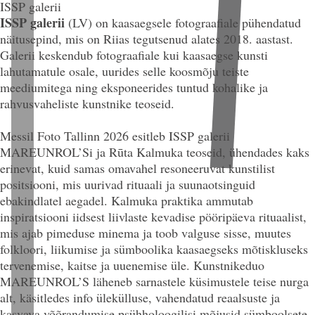
ISSP galerii
ISSP galerii
(LV) on kaasaegsele fotograafiale pühendatud
näitusepind, mis on Riias tegutsenud alates 2018. aastast.
Galerii keskendub fotograafiale kui kaasaegse kunsti
lahutamatule osale, uurides selle koosmõju teiste
meediumitega ning eksponeerides tuntud kohalike ja
rahvusvaheliste kunstnike teoseid.
Messil Foto Tallinn 2026 esitleb ISSP galerii
MAREUNROL’Si ja Rūta Kalmuka teoseid, ühendades kaks
erinevat, kuid samas omavahel resoneeruvat kunstilist
positsiooni, mis uurivad rituaali ja suunaotsinguid
ebakindlatel aegadel. Kalmuka praktika ammutab
inspiratsiooni iidsest liivlaste kevadise pööripäeva rituaalist,
mis ajab pimeduse minema ja toob valguse sisse, muutes
folkloori, liikumise ja sümboolika kaasaegseks mõtiskluseks
tervenemise, kaitse ja uuenemise üle. Kunstnikeduo
MAREUNROL’S läheneb sarnastele küsimustele teise nurga
alt, käsitledes info ülekülluse, vahendatud reaalsuste ja
kasvava võõrandumise psühholoogilisi mõjusid sümboolsete