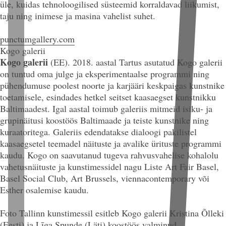
üle, kuidas tehnoloogilised süsteemid korraldavad liikumist,
taju ning inimese ja masina vahelist suhet.
punctumgallery.com
Kogo galerii
Kogo galerii
(EE). 2018.
aastal Tartus asutatud Kogo galerii
on tuntud oma julge ja eksperimentaalse programmi ning
pühendumuse poolest noorte ja karjääri keskpaigas kunstnike
toetamisele, esindades hetkel seitset kaasaegset kunstnikku
Baltimaadest. Igal aastal toimub galeriis mitmeid isiku- ja
grupinäitusi koostöös Baltimaade ja teiste kunstnike ning
kuraatoritega. Galeriis edendatakse dialoogi pakilistel
kaasaegsetel teemadel näituste ja avalike ürituste programmi
kaudu. Kogo on saavutanud tugeva rahvusvahelise kohalolu
vahetusnäituste
ja kunstimessidel nagu Liste Art Fair Basel,
Basel Social Club, Art Brussels, viennacontemporary või
Esther osalemise kaudu.
Foto Tallinn kunstimessil esitleb Kogo galerii Kristina Õlleki
(Eesti) ja Līga Spunde (Läti) koostöös valminud