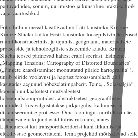
peituvad idee, sõnum, uurimistöö ja kunstiline praktika kõik
väga väärtuslikud.
Foto Tallinn messil käsitlevad nii Läti kunstniku Kristine
Krauze-Slucka kui ka Eesti kunstniku Joosep Kivimäe teosed
ruumi konstrueerimist ja tajumist geograafia, materiaalsete
protsesside ja tehnoloogiliste süsteemide kaudu. Krauze-
Slucka teosed pärinevad kahest eraldi seeriast. Esimene,
„Mapping Tensions: Cartography of Distorted Boundaries“
(„Pingete kaardistamine: moonutatud piiride kartograafia“),
uurib piiride voolavust ja haprust fotoassamblaaži abil,
kasutades aegunud hõbeželatiinpaberit. Teine, „Solastalgia“,
koosneb unikaalsetest mustvalgetest
hõbeemulsioonprintidest: abstraktsetest geograafilistest
ruumidest, kus valgustatakse järkjärgulisi kadumise ja
distantseerumise protsesse. Oma loomingus uurib Kivimäe
tänapäeva elu kujundavaid infrastruktuure, alates
Läänemerest kui transpordikoridorist kuni liikumise ja
efektiivsuse geomeetriateni. Tema projektid mõtisklevad selle