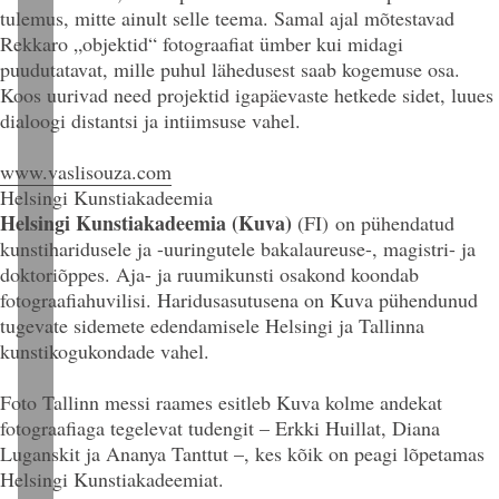
tulemus, mitte ainult selle teema. Samal ajal mõtestavad
Rekkaro „objektid“ fotograafiat ümber kui midagi
puudutatavat, mille puhul lähedusest saab kogemuse osa.
Koos uurivad need projektid igapäevaste hetkede sidet, luues
dialoogi distantsi ja intiimsuse vahel.
www.vaslisouza.com
Helsingi Kunstiakadeemia
Helsingi Kunstiakadeemia (Kuva)
(FI)
on pühendatud
kunstiharidusele ja -uuringutele bakalaureuse-, magistri- ja
doktoriõppes. Aja- ja ruumikunsti osakond koondab
fotograafiahuvilisi. Haridusasutusena on Kuva pühendunud
tugevate sidemete edendamisele Helsingi ja Tallinna
kunstikogukondade vahel.
Foto Tallinn messi raames esitleb Kuva kolme andekat
fotograafiaga tegelevat tudengit – Erkki Huillat, Diana
Luganskit ja Ananya Tanttut –, kes kõik on peagi lõpetamas
Helsingi Kunstiakadeemiat.