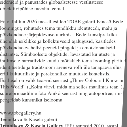
sidemeid ja panustades globaalsetesse vestlustesse
objektiivipõhise meedia teemal.
Foto Tallinn 2026 messil esitleb TOBE galerii Kincső Bede
loomingut, rõhutades tema tundlikku identiteedi, mälu ja
põlvkondade järjepidevuse uurimist. Bede kunstipraktika
ühendab isiklikke ja kollektiivseid ajalugusid, käsitledes
põlvkondadevahelisi peeneid pingeid ja emotsionaalseid
distantse. Sümboolsete objektide, lavastatud kujutiste ja
intiimsete narratiivide kaudu mõtiskleb tema looming päritud
identiteetide ja traditsiooni areneva rolli üle tänapäeva elus,
eriti kultuuriliste ja perekondlike muutuste kontekstis.
Esitlusel on valik teoseid seeriast „Three Colours I Know in
This World“ („Kolm värvi, mida ma selles maailmas tean“),
suureformaadiline foto Anikó seeriast ning autoportree, mis
peegeldab kunstniku iseloomu.
www.tobegallery.hu
Temnikova & Kasela galerii
Temnikova & Kasela Gallery
(EE)
asutasid 2010. aastal