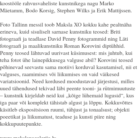
koostööle rahvusvaheliste kunstnikega nagu Marko
Mäetamm, Bodo Korsig, Stephen Wilks ja Erik Mattijssen.
Foto Tallinn messil toob Maksla XO kokku kahe pealtnäha
erineva, kuid sisuliselt sarnase kunstniku teosed: Briti
fotograafi ja
teadlase
David Penny fotogrammid ning Läti
fotograafi ja maalikunstniku Roman Korovini diptühhid.
Penny teosed lähtuvad uurivast küsimusest: mis juhtub, kui
teha fotot ühe lainepikkusega valguse abil? Korovini teosed
põhinevad seevastu sama motiivi korduval kasutamisel, nii et
valguses, raamimises või liikumises on vaid väikesed
variatsioonid. Need kordused moodustavad järjestusi, milles
uued tähendused tekivad läbi peente tooni- ja rütmimuutuste
– kunstnik kirjeldab neid kui „kõige lühemaid lugusid“, kus
iga paar või komplekt tähistab algust ja lõppu. Kokkuvõttes
käsitleb ekspositsioon ruumi, tühjust ja tonaalsust; objekti
poeetikat ja liikumatust, teaduse ja kunsti piire ning
kokkupuutepunkte.
www.makslaxogalerija.lv