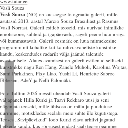
www.tutar.ee
Vasli Souza
Vasli Souza
(NO)
on kaasaegse fotograafia galerii, mille
asutasid 2013. aastal Marcio Souza Brasiiliast ja Rasmus
Vasli Norrast. Galerii esitleb teoseid, mis uurivad inimlikke
emotsioone, suhteid ja igapäevaelu, sageli peene huumoriga
või kummastavalt. Galerii eesmärk on luua mitmekesine
programm nii kohalike kui ka rahvusvaheliste kunstnike
kaudu, keskendudes radarilt välja jäänud talentide
avastamisele. Alates avamisest on galerii esitlenud selliseid
kunstnikke nagu Ren Hang, Zanele Muholi, Karolina Wojtas,
Sami Parkkinen, Pixy Liao, Yushi Li, Henriette Sabroe
Ebbesen, AdeY ja Nelli Palomäki.
Foto Tallinn 2026 messil ühendab Vasli Souza galerii
väljapanek Hilla Kurki ja Taavi Rekkaro uusi ja seni
nägemata teoseid, mille ühisosa on mälu ja puudutuse
uurimine, mõtiskledes seeläbi meie suhte üle kujutistega.
Teoses
„Savipäevikud“
loob Kurki elava arhiivi jagatud
hetkede kaudu, kus sõprusest endast saab teose peamine