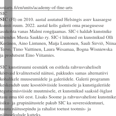
uniarts.fi/en/units/academy-of-fine-arts
SIC
SIC
(FI)
on 2010. aastal asutatud Helsingis asuv kaasaegse
kunsti ruum. 2022. aastal kolis galerii oma praegusesse
asukohta vanas Malmi rongijaamas. SIC-i haldab kunstnike
ühendus Musta Saukko ry. SIC-i liikmed on kunstnikud Olli
Keränen, Aino Lintunen, Maija Luutonen, Sauli Sirviö, Niina
Tervo, Timo Vaittinen, Laura Wesamaa, Bogna Wisniewska
ja produtsent Eino Viitamies.
SIC kunstiruumi eesmärk on esitleda rahvusvaheliselt
köitvaid kvaliteetseid näitusi, pakkudes samas alternatiivi
kohalikele muuseumidele ja galeriidele. Galerii programm
keskendub uute koostööviiside loomisele ja kunstigaleriide
tegutsemisviiside muutmisele, et kunstnikud saaksid õiglast
tasu oma töö eest. Lisaks Soome ja rahvusvaheliste kunstnike
isiku- ja grupinäitustele pakub SIC ka suveresidentuuri,
tasuta näitusepindu ja rahalist toetust tootmis- ja
näitusekulude katteks.