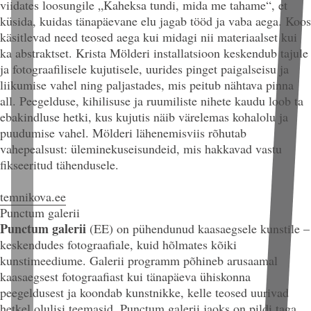
viidates loosungile „Kaheksa tundi, mida me tahame“, et
küsida, kuidas tänapäevane elu jagab tööd ja vaba aega. Koos
käsitlevad need teosed aega kui midagi nii materiaalset kui
ka abstraktset. Krista Mölderi installatsioon keskendub tajule
ja fotograafilisele kujutisele, uurides pinget paigalseisu ja
liikumise vahel ning paljastades, mis peitub nähtava pinna
all. Peegelduse, kihilisuse ja ruumiliste nihete kaudu loob ta
ebakindluse hetki, kus kujutis näib värelemas kohalolu ja
puudumise vahel. Mölderi lähenemisviis rõhutab
vahepealsust: üleminekuseisundeid, mis hakkavad vastu
fikseeritud tähendusele.
temnikova.ee
Punctum galerii
Punctum galerii
(EE)
on pühendunud kaasaegsele kunstile –
keskendudes fotograafiale, kuid hõlmates kõiki
kunstimeediume. Galerii programm põhineb arusaamal
kaasaegsest fotograafiast kui tänapäeva ühiskonna
peegeldusest ja koondab kunstnikke, kelle teosed uurivad
hetkel olulisi teemasid. Punctum galerii jaoks on pildi taga