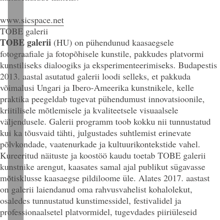
www.sicspace.net
TOBE galerii
TOBE galerii
(HU)
on pühendunud kaasaegsele
fotograafiale ja fotopõhisele kunstile, pakkudes platvormi
kunstiliseks dialoogiks ja eksperimenteerimiseks. Budapestis
2013. aastal asutatud galerii loodi selleks, et pakkuda
võimalusi Ungari ja Ibero-Ameerika kunstnikele, kelle
praktika peegeldab tugevat pühendumust innovatsioonile,
kriitilisele mõtlemisele ja kvaliteetsele visuaalsele
väljendusele. Galerii programm toob kokku nii tunnustatud
kui ka tõusvaid tähti, julgustades suhtlemist erinevate
põlvkondade, vaatenurkade ja kultuurikontekstide vahel.
Kureeritud näituste ja koostöö kaudu toetab TOBE galerii
kunstnike arengut, kaasates samal ajal publikut sügavasse
mõtisklusse kaasaegse pildiloome üle. Alates 2017. aastast
on galerii laiendanud oma rahvusvahelist kohalolekut,
osaledes tunnustatud kunstimessidel, festivalidel ja
professionaalsetel platvormidel, tugevdades piiriüleseid