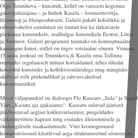
Olga Temnikova – kunstnik, kellel on varasem kogemus
galeriijuhatajana – ja Indrek Kasela – loomeettevõtja,
filantroop ja filmiprodutsent. Galerii pakub kohalikku ja
rahvusvahelist esindatust nii tuntud kui ka tärkavatele
piirkonna kunstnikele, sealhulgas kunstnikele Eestist, Lätist
ja Soomest. Galerii programmi tuumaks on kontseptuaalne
kaasaegne kunst, millel on tugev sotsiaalne sõnum. Viimase
15 aasta jooksul on Temnikova & Kasela oma Tallinna
ruumides regulaarselt näitusi korraldanud, tehes tihedat
koostööd kunstnike ja kollektsionääridega ning mängides
aktiivset rolli piirkondlikul ja rahvusvahelisel
kunstimaastikul.
Messi väljapanekul on dialoogis Flo Kasearu
„Sula“
ja Sigrid
Viiri
„Kasutu aja ajakasutus“
. Kasearu sulavad jäätised
jäädvustavad aeglast kokkuvarisemist, peegeldades
väikeettevõtete haprust ning osutades ületootmisele ja
ökoloogilisele tasakaalutusele. Viiri kromogeensed
kompositsioonid käsitlevad aega struktureeritud süsteemina,