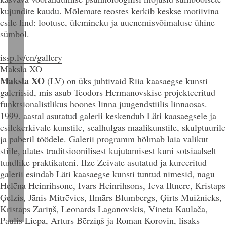
kujundite kaudu. Mõlemate teostes kerkib keskse motiivina
esile lind: lootuse, ülemineku ja uuenemisvõimaluse ühine
sümbol.
issp.lv/en/gallery
Maksla XO
Maksla XO
(LV)
on üks juhtivaid Riia kaasaegse kunsti
galeriisid, mis asub Teodors Hermanovskise projekteeritud
funktsionalistlikus hoones linna juugendstiilis linnaosas.
1999. aastal asutatud galerii keskendub Läti kaasaegsele ja
esilekerkivale kunstile, sealhulgas maalikunstile, skulptuurile
ja paberil töödele. Galerii programm hõlmab laia valikut
stiile, alates traditsioonilisest kujutamisest kuni sotsiaalselt
tundlike praktikateni. Ilze Zeivate asutatud ja kureeritud
galerii esindab Läti kaasaegse kunsti tuntud nimesid, nagu
Helēna Heinrihsone, Ivars Heinrihsons, Ieva Iltnere, Kristaps
Ģelzis, Jānis Mitrēvics, Ilmārs Blumbergs, Ģirts Muižnieks,
Kristaps Zariņš, Leonards Laganovskis, Vineta Kaulača,
Paulis Liepa, Arturs Bērziņš ja Roman Korovin, lisaks