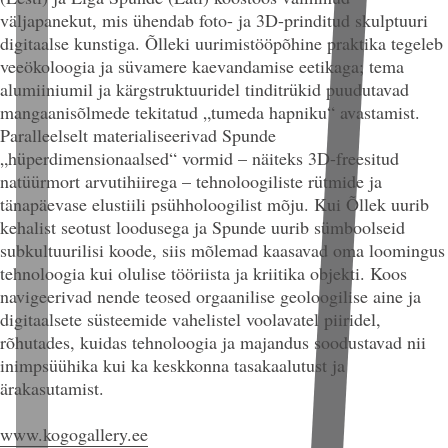
väljapanekut, mis ühendab foto- ja 3D-prinditud skulptuuri
digitaalse kunstiga. Õlleki uurimistööpõhine praktika tegeleb
veeökoloogia ja süvamere kaevandamise eetikaga; tema
alumiiniumil ja kärgstruktuuridel
tinditrükid
puudutavad
mangaanisõlmede tekitatud „tumeda hapniku“ avastamist.
Paralleelselt materialiseerivad Spunde
„hüperdimensionaalsed“ vormid – näiteks 3D-freesitud
natüürmort arvutihiirega – tehnoloogiliste rütmide ja
tänapäevase elustiili psühholoogilist mõju. Kui Õllek uurib
kehalist seotust loodusega ja Spunde uurib sümboolseid
subkultuurilisi koode, siis mõlemad kaasavad oma loomingus
tehnoloogia kui olulise tööriista ja kriitika objekti. Koos
navigeerivad nende teosed orgaanilise geoloogilise aine ja
digitaalsete süsteemide vahelistel voolavatel piiridel,
rõhutades, kuidas tehnoloogia ja majandus soodustavad nii
inimpsüühika kui ka keskkonna tasakaalutust ja
ärakasutamist.
www.kogogallery.ee