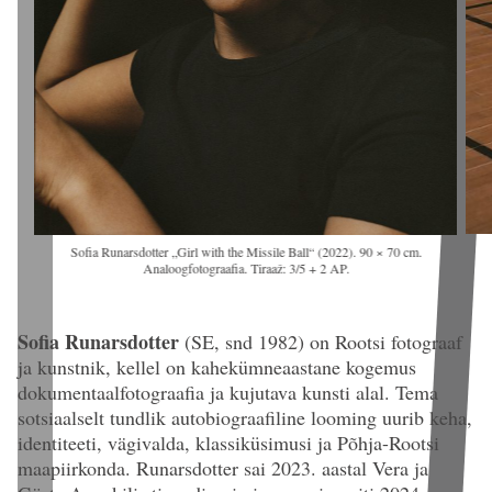
Sofia Runarsdotter „Girl with the Missile Ball“ (2022). 90 × 70 cm.
Analoogfotograafia. Tiraaž: 3/5 + 2 AP.
Sofia Runarsdotter
(SE, snd 1982)
on Rootsi fotograaf
ja kunstnik, kellel on kahekümneaastane kogemus
dokumentaalfotograafia ja kujutava kunsti alal. Tema
sotsiaalselt tundlik autobiograafiline looming uurib keha,
identiteeti, vägivalda, klassiküsimusi ja Põhja-Rootsi
maapiirkonda. Runarsdotter sai 2023. aastal Vera ja