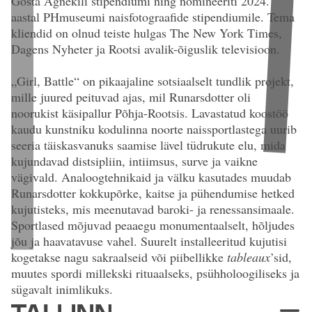
Gösta Agnekili stipendiumi ning nomineeriti 2024.
aastal PHmuseumi naisfotograafide stipendiumile. Tema
kliendid
on olnud teiste hulgas The New York Times,
Dagens Nyheter ja Rootsi avalik-õiguslik televisioon.
„Girl, Battle“
on pikaajaline sotsiaalselt tundlik projekt,
mille juured peituvad ajas, mil Runarsdotter oli
noorukist käsipallur Põhja-Rootsis. Lavastatud koostöö
kaudu kunstniku kodulinna noorte naissportlastega uurib
seeria täiskasvanuks saamise lävel tüdrukute elu, mida
kujundavad distsipliin, intiimsus, surve ja vaikne
vägivald. Analoogtehnikaid ja välku kasutades muudab
Runarsdotter kokkupõrke, kaitse ja pühendumise hetked
kujutisteks, mis meenutavad baroki- ja renessansimaale.
Sportlased mõjuvad peaaegu monumentaalselt, hõljudes
Sofia Runarsdotter „Girl with the Missile Ball“ (2022). 90 × 70 cm.
jõu ja haavatavuse vahel. Suurelt installeeritud kujutisi
Analoogfotograafia. Tiraaž: 3/5 + 2 AP.
kogetakse nagu sakraalseid või piibellikke
tableaux
’sid,
muutes spordi millekski rituaalseks, psühholoogiliseks ja
sügavalt inimlikuks.