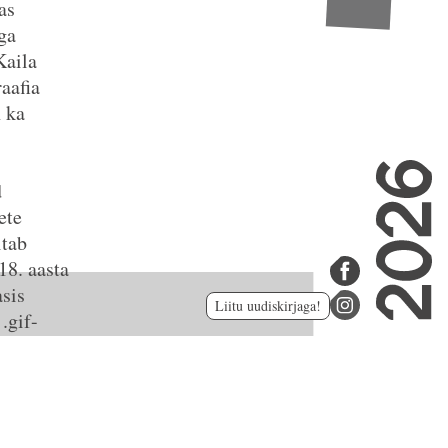
as
aga
Kaila
aafia
n ka
d
ete
itab
18. aasta
sis
Liitu uudiskirjaga!
.gif-