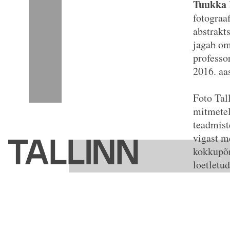
Tuukka 
fotograaf
abstrakt
jagab om
professo
2016. aa
Foto Tal
mitmetel
teadmist
vigast
me
kokkupõr
loetletu
failina 
Kunstnik