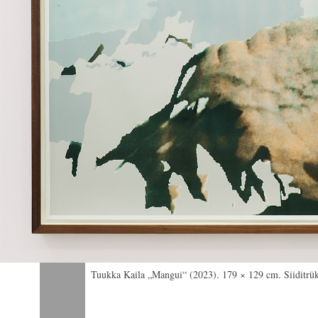
Tuukka Kaila „Mangui“ (2023). 179 × 129 cm. Siiditrükk