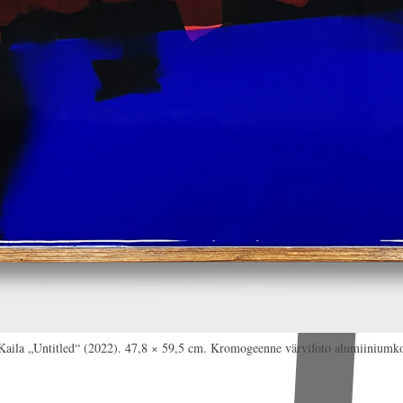
aila „Untitled“ (2022). 47,8 × 59,5 cm. Kromogeenne värvifoto alumiiniumko