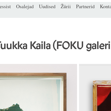
ssist
Osalejad
Uudised
Žürii
Partnerid
Kont
uukka Kaila (FOKU galeri