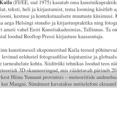
Kaila
(FI/EE, snd 1975)
kasutab oma kunstnikupraktik
iat, teksti, heli ja kirjastamist, tema looming käsitleb 
siooni, kestuse ja kontekstuaalsete muutuste küsimusi. 
a aega Helsingi stuudio ja kirjastuspraktika ning fotogr
ri ameti vahel Eesti Kunstiakadeemias, Tallinnas. Ta o
stal loodud Rooftop Pressi kirjastuse kaasasutaja.
linn kunstimessil eksponeeritud Kaila teosed põhineva
 levinud eeldustel fotograafilise kujutamise ja globaals
e tarneahelate kohta. Siiditrüki tehnikas loodud teos nä
teoriidi 3D-skanneeringud, mis väidetavalt pärineb 20
kest Hiina Yunnani provintsis – meteoriitide andmebaa
d kui Mangui. Sündmust kuvatakse nutitelefoni ekraanil 
ning see kannab nime eBay müüja kirjelduse järgi.
ku esindab FOKU galerii.