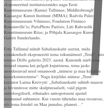
eksponeeritud institutsioonides nagu Eesti
Kunstimuuseum (Kumu) Tallinnas; Middlesbrough’
Kaasaegse Kunsti Instituut (MIMA); Radvila Palee
Kunstimuuseum Vilniuses; Fondation Fiminco
Romainville’is; ParisPhoto Pariisis; Läti Rahvuslik
Kunstimuuseum Riias; ja Põhjala Kaasaegse Kunsti
Galerii Sunderlandis.
Foto Tallinnal näitab Sabaliauskaitė seeriat, mida
esmakordselt eksponeeriti tema isikunäitusel
„Trust“
, mis
toimus Drifts galeriis 2023. aastal. Kunstnik näeb oma
teoseid enama kui pelgalt kujutistena, tema jaoks
moodustavad need omamoodi „inimese ja maa kehalise
kooseksisteerimise“. Nagu kirjeldas näituse
„
Trust
“
kuraator Laima Kreivytė: „Sabaliauskaitė suhtub maasse
ja kivimitesse mitte skulpturaalselt, vaid pigem
mütoloogiliselt, rõhutades antropotseeni ajastul
muutunud suhtumist. Kui varem tähendas maa ressursse,
siis tema fotodel on Maa jumalus, planeet…“